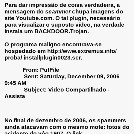
Para dar impressão de coisa verdadeira, a
mensagem do
scammer
chupa imagens do
site Youtube.com. O tal plugin, necessário
para visualizar o suposto vídeo, na verdade
instala um
BACKDOOR.Trojan
.
O programa maligno encontrava-se
hospedado em http://www.extremus.info/
proba/ installplugin0023.scr.
From: PutFile
Sent: Saturday, December 09, 2006
9:45 AM
Subject: Video Compartilhado -
Assista
No final de dezembro de 2006, os spammers
ainda atacavam com o mesmo mote: fotos do
acidente do vôo 1907. O link