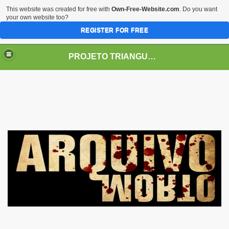
This website was created for free with
Own-Free-Website.com
. Do you want
your own website too?
REGISTER FOR FREE
PROJETO TRIANGULO 2.0.1.1
LOBAL
 Arqueologia, Ciências, Realismo Fantástico
 - O Enigma dos Mundos Subterrâneos